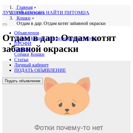
Главная
»
ЛУЧШИЙ СПОСОБ НАЙТИ ПИТОМЦА
Объявления
»
Кошки
»
Отдам в дар: Отдам котят забавной окраски
Объявления
Отдам в дар: Отдам котят
Собаки
Кошки
Другие животные
Услуги
ПРОФИ
забавной окраски
Породы
Собаки
Кошки
Статьи
Личный кабинет
ПОДАТЬ ОБЪЯВЛЕНИЕ
Подать объявление