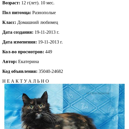
Возраст:
12 г(лет). 10 мес.
Пол питомца:
Разнополые
Класс:
Домашний любимец
Дата создания:
19-11-2013 г.
Дата изменения:
19-11-2013 г.
Кол-во просмотров:
449
Автор:
Екатерина
Код объявления:
35040-24682
Н Е А К Т У А Л Ь Н О