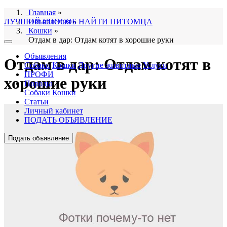
Главная
»
ЛУЧШИЙ СПОСОБ НАЙТИ ПИТОМЦА
Объявления
»
Кошки
»
Отдам в дар: Отдам котят в хорошие руки
Объявления
Отдам в дар: Отдам котят в
Собаки
Кошки
Другие животные
Услуги
ПРОФИ
хорошие руки
Породы
Собаки
Кошки
Статьи
Личный кабинет
ПОДАТЬ ОБЪЯВЛЕНИЕ
Подать объявление