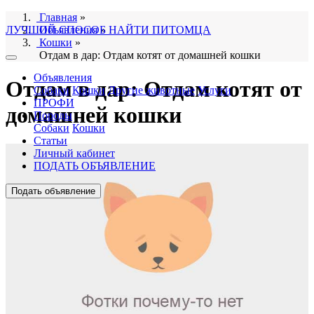
Главная
»
ЛУЧШИЙ СПОСОБ НАЙТИ ПИТОМЦА
Объявления
»
Кошки
»
Отдам в дар: Отдам котят от домашней кошки
Объявления
Отдам в дар: Отдам котят от
Собаки
Кошки
Другие животные
Услуги
ПРОФИ
домашней кошки
Породы
Собаки
Кошки
Статьи
Личный кабинет
ПОДАТЬ ОБЪЯВЛЕНИЕ
Подать объявление