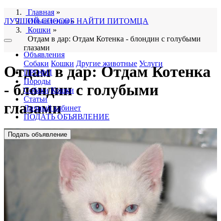
Главная
»
ЛУЧШИЙ СПОСОБ НАЙТИ ПИТОМЦА
Объявления
»
Кошки
»
Отдам в дар: Отдам Котенка - блондин с голубыми
глазами
Объявления
Собаки
Кошки
Другие животные
Услуги
Отдам в дар: Отдам Котенка
ПРОФИ
Породы
- блондин с голубыми
Собаки
Кошки
Статьи
глазами
Личный кабинет
ПОДАТЬ ОБЪЯВЛЕНИЕ
Подать объявление