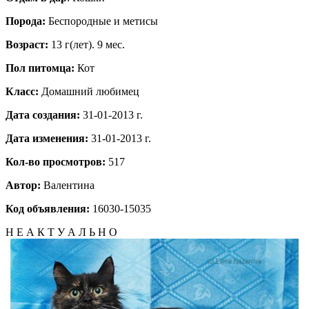
Порода:
Беспородные и метисы
Возраст:
13 г(лет). 9 мес.
Пол питомца:
Кот
Класс:
Домашний любимец
Дата создания:
31-01-2013 г.
Дата изменения:
31-01-2013 г.
Кол-во просмотров:
517
Автор:
Валентина
Код объявления:
16030-15035
Н Е А К Т У А Л Ь Н О