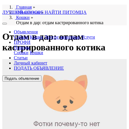
Главная
»
ЛУЧШИЙ СПОСОБ НАЙТИ ПИТОМЦА
Объявления
»
Кошки
»
Отдам в дар: отдам кастрированного котика
Объявления
Отдам в дар: отдам
Собаки
Кошки
Другие животные
Услуги
ПРОФИ
кастрированного котика
Породы
Собаки
Кошки
Статьи
Личный кабинет
ПОДАТЬ ОБЪЯВЛЕНИЕ
Подать объявление