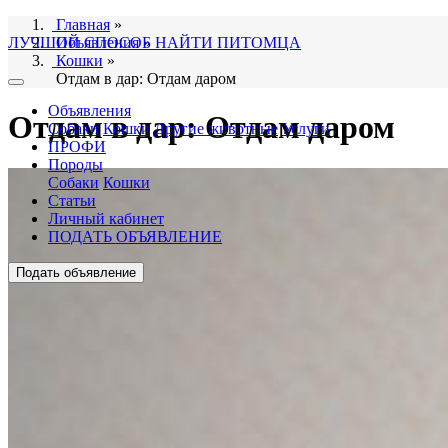
Главная
»
ЛУЧШИЙ СПОСОБ НАЙТИ ПИТОМЦА
Объявления
»
Кошки
»
Отдам в дар: Отдам даром
Объявления
Отдам в дар: Отдам даром
Собаки
Кошки
Другие животные
Услуги
ПРОФИ
Породы
Собаки
Кошки
Статьи
Личный кабинет
ПОДАТЬ ОБЪЯВЛЕНИЕ
Подать объявление