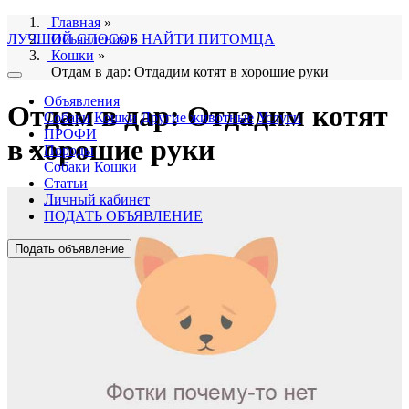
Главная
»
ЛУЧШИЙ СПОСОБ НАЙТИ ПИТОМЦА
Объявления
»
Кошки
»
Отдам в дар: Отдадим котят в хорошие руки
Объявления
Отдам в дар: Отдадим котят
Собаки
Кошки
Другие животные
Услуги
ПРОФИ
в хорошие руки
Породы
Собаки
Кошки
Статьи
Личный кабинет
ПОДАТЬ ОБЪЯВЛЕНИЕ
Подать объявление