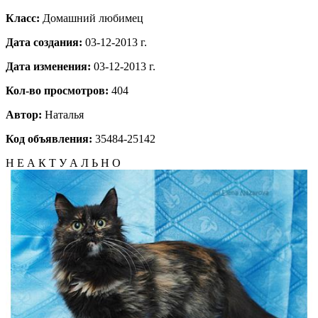
Класс:
Домашний любимец
Дата создания:
03-12-2013 г.
Дата изменения:
03-12-2013 г.
Кол-во просмотров:
404
Автор:
Наталья
Код объявления:
35484-25142
Н Е А К Т У А Л Ь Н О