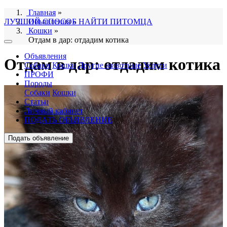
Главная
»
ЛУЧШИЙ СПОСОБ НАЙТИ ПИТОМЦА
Объявления
»
Кошки
»
Отдам в дар: отдадим котика
Объявления
Отдам в дар: отдадим котика
Собаки
Кошки
Другие животные
Услуги
ПРОФИ
Породы
Собаки
Кошки
Статьи
Личный кабинет
ПОДАТЬ ОБЪЯВЛЕНИЕ
Подать объявление