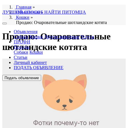
Главная
»
ЛУЧШИЙ СПОСОБ НАЙТИ ПИТОМЦА
Объявления
»
Кошки
»
Продаю: Очаровательные шотландские котята
Объявления
Продаю: Очаровательные
Собаки
Кошки
Другие животные
Услуги
ПРОФИ
шотландские котята
Породы
Собаки
Кошки
Статьи
Личный кабинет
ПОДАТЬ ОБЪЯВЛЕНИЕ
Подать объявление