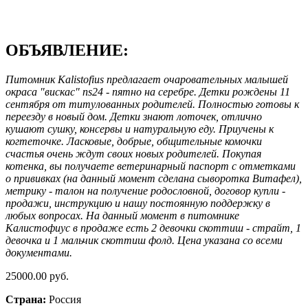
ОБЪЯВЛЕНИЕ:
Питомник Kalistofius предлагает очаровательных малышей
окраса "вискас" ns24 - пятно на серебре. Детки рождены 11
сентября от титулованных родителей. Полностью готовы к
переезду в новый дом. Детки знают лоточек, отлично
кушают сушку, консервы и натуральную еду. Приучены к
когтеточке. Ласковые, добрые, общительные комочки
счастья очень ждут своих новых родителей. Покупая
котенка, вы получаете ветеринарный паспорт с отметками
о прививках (на данный момент сделана сыворотка Витафел),
метрику - талон на получение родословной, договор купли -
продажи, инструкцию и нашу постоянную поддержку в
любых вопросах. На данный момент в питомнике
Калистофиус в продаже есть 2 девочки скоттиш - страйт, 1
девочка и 1 мальчик скоттиш фолд. Цена указана со всеми
документами.
25000.00 руб.
Страна:
Россия