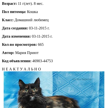
Возраст:
11 г(лет). 8 мес.
Пол питомца:
Кошка
Класс:
Домашний любимец
Дата создания:
03-11-2015 г.
Дата изменения:
03-11-2015 г.
Кол-во просмотров:
665
Автор:
Мария
Приют
Код объявления:
46903-44753
Н Е А К Т У А Л Ь Н О