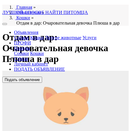
Главная
»
ЛУЧШИЙ СПОСОБ НАЙТИ ПИТОМЦА
Объявления
»
Кошки
»
Отдам в дар: Очаровательная девочка Плюша в дар
Объявления
Отдам в дар:
Собаки
Кошки
Другие животные
Услуги
ПРОФИ
Очаровательная девочка
Породы
Собаки
Кошки
Плюша в дар
Статьи
Личный кабинет
ПОДАТЬ ОБЪЯВЛЕНИЕ
Подать объявление