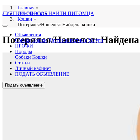
Главная
»
ЛУЧШИЙ СПОСОБ НАЙТИ ПИТОМЦА
Объявления
»
Кошки
»
Потерялся/Нашелся: Найдена кошка
Объявления
Потерялся/Нашелся: Найдена
Собаки
Кошки
Другие животные
Услуги
ПРОФИ
Породы
Собаки
Кошки
Статьи
Личный кабинет
ПОДАТЬ ОБЪЯВЛЕНИЕ
Подать объявление