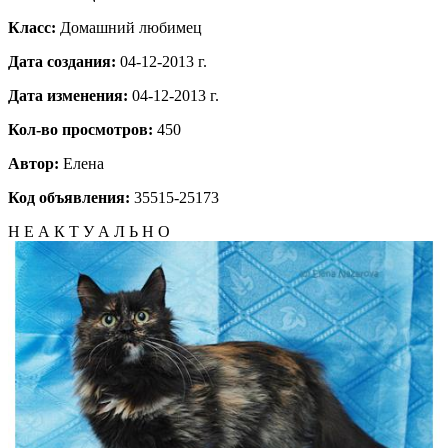
Класс:
Домашний любимец
Дата создания:
04-12-2013 г.
Дата изменения:
04-12-2013 г.
Кол-во просмотров:
450
Автор:
Елена
Код объявления:
35515-25173
Н Е А К Т У А Л Ь Н О