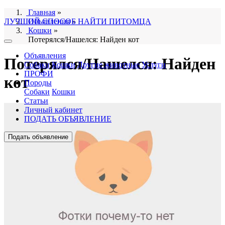
Главная
»
ЛУЧШИЙ СПОСОБ НАЙТИ ПИТОМЦА
Объявления
»
Кошки
»
Потерялся/Нашелся: Найден кот
Объявления
Потерялся/Нашелся: Найден
Собаки
Кошки
Другие животные
Услуги
ПРОФИ
кот
Породы
Собаки
Кошки
Статьи
Личный кабинет
ПОДАТЬ ОБЪЯВЛЕНИЕ
Подать объявление