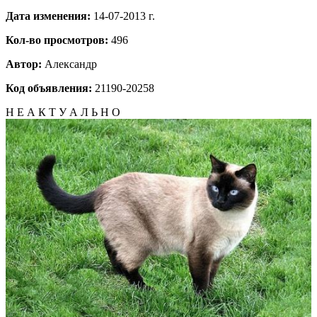
Дата изменения:
14-07-2013 г.
Кол-во просмотров:
496
Автор:
Александр
Код объявления:
21190-20258
Н Е А К Т У А Л Ь Н О