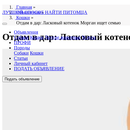
Главная
»
ЛУЧШИЙ СПОСОБ НАЙТИ ПИТОМЦА
Объявления
»
Кошки
»
Отдам в дар: Ласковый котенок Морган ищет семью
Объявления
Отдам в дар: Ласковый коте
Собаки
Кошки
Другие животные
Услуги
ПРОФИ
Породы
Собаки
Кошки
Статьи
Личный кабинет
ПОДАТЬ ОБЪЯВЛЕНИЕ
Подать объявление