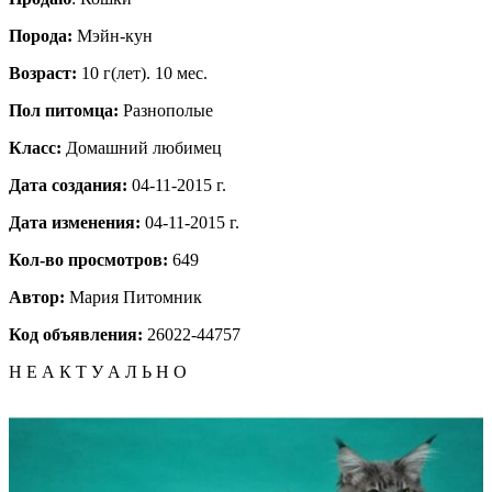
Порода:
Мэйн-кун
Возраст:
10 г(лет). 10 мес.
Пол питомца:
Разнополые
Класс:
Домашний любимец
Дата создания:
04-11-2015 г.
Дата изменения:
04-11-2015 г.
Кол-во просмотров:
649
Автор:
Мария
Питомник
Код объявления:
26022-44757
Н Е А К Т У А Л Ь Н О