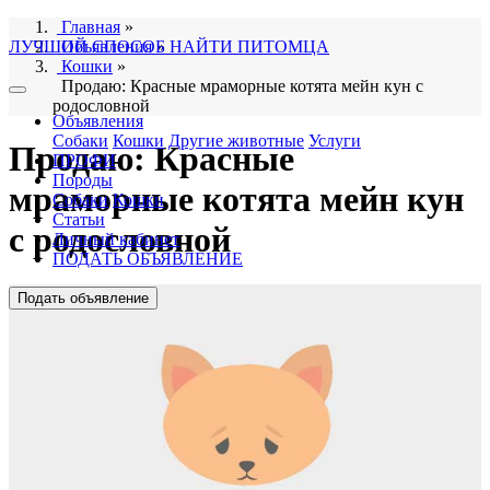
Главная
»
ЛУЧШИЙ СПОСОБ НАЙТИ ПИТОМЦА
Объявления
»
Кошки
»
Продаю: Красные мраморные котята мейн кун с
родословной
Объявления
Собаки
Кошки
Другие животные
Услуги
Продаю: Красные
ПРОФИ
Породы
мраморные котята мейн кун
Собаки
Кошки
Статьи
с родословной
Личный кабинет
ПОДАТЬ ОБЪЯВЛЕНИЕ
Подать объявление