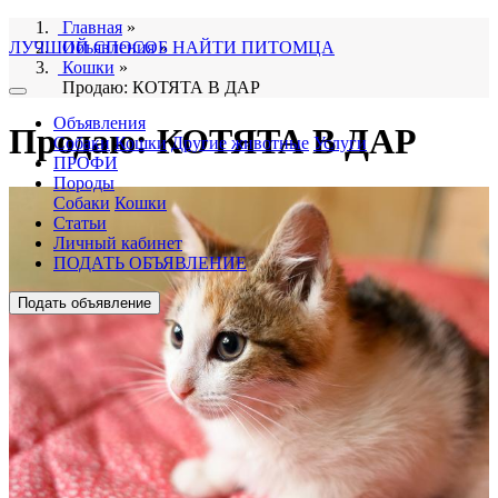
Главная
»
ЛУЧШИЙ СПОСОБ НАЙТИ ПИТОМЦА
Объявления
»
Кошки
»
Продаю: КОТЯТА В ДАР
Объявления
Продаю: КОТЯТА В ДАР
Собаки
Кошки
Другие животные
Услуги
ПРОФИ
Породы
Собаки
Кошки
Статьи
Личный кабинет
ПОДАТЬ ОБЪЯВЛЕНИЕ
Подать объявление