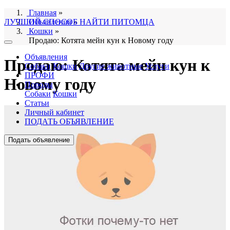
Главная
»
ЛУЧШИЙ СПОСОБ НАЙТИ ПИТОМЦА
Объявления
»
Кошки
»
Продаю: Котята мейн кун к Новому году
Объявления
Продаю: Котята мейн кун к
Собаки
Кошки
Другие животные
Услуги
ПРОФИ
Новому году
Породы
Собаки
Кошки
Статьи
Личный кабинет
ПОДАТЬ ОБЪЯВЛЕНИЕ
Подать объявление