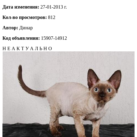
Дата изменения:
27-01-2013 г.
Кол-во просмотров:
812
Автор:
Динар
Код объявления:
15907-14912
Н Е А К Т У А Л Ь Н О