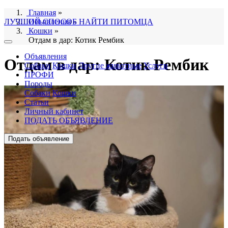
Главная
»
ЛУЧШИЙ СПОСОБ НАЙТИ ПИТОМЦА
Объявления
»
Кошки
»
Отдам в дар: Котик Рембик
Объявления
Отдам в дар: Котик Рембик
Собаки
Кошки
Другие животные
Услуги
ПРОФИ
Породы
Собаки
Кошки
Статьи
Личный кабинет
ПОДАТЬ ОБЪЯВЛЕНИЕ
Подать объявление