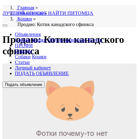
Главная
»
ЛУЧШИЙ СПОСОБ НАЙТИ ПИТОМЦА
Объявления
»
Кошки
»
Продаю: Котик канадского сфинкса
Объявления
Продаю: Котик канадского
Собаки
Кошки
Другие животные
Услуги
ПРОФИ
сфинкса
Породы
Собаки
Кошки
Статьи
Личный кабинет
ПОДАТЬ ОБЪЯВЛЕНИЕ
Подать объявление