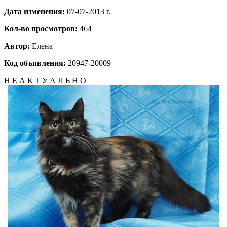
Дата изменения:
07-07-2013 г.
Кол-во просмотров:
464
Автор:
Елена
Код объявления:
20947-20009
Н Е А К Т У А Л Ь Н О