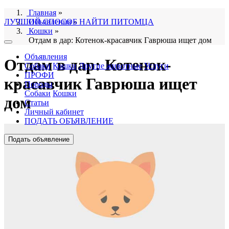
Главная
»
ЛУЧШИЙ СПОСОБ НАЙТИ ПИТОМЦА
Объявления
»
Кошки
»
Отдам в дар: Котенок-красавчик Гаврюша ищет дом
Объявления
Отдам в дар: Котенок-
Собаки
Кошки
Другие животные
Услуги
ПРОФИ
красавчик Гаврюша ищет
Породы
Собаки
Кошки
дом
Статьи
Личный кабинет
ПОДАТЬ ОБЪЯВЛЕНИЕ
Подать объявление