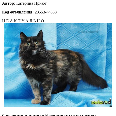
Автор:
Катерина
Приют
Код объявления:
23553-44833
Н Е А К Т У А Л Ь Н О
Сведения о породе Беспородные и метисы