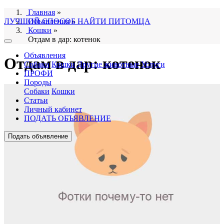
Главная
»
ЛУЧШИЙ СПОСОБ НАЙТИ ПИТОМЦА
Объявления
»
Кошки
»
Отдам в дар: котенок
Объявления
Отдам в дар: котенок
Собаки
Кошки
Другие животные
Услуги
ПРОФИ
Породы
Собаки
Кошки
Статьи
Личный кабинет
ПОДАТЬ ОБЪЯВЛЕНИЕ
Подать объявление