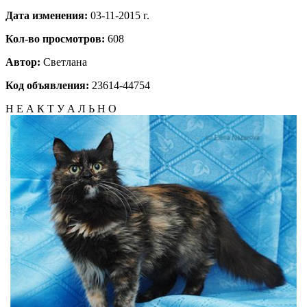
Дата изменения:
03-11-2015 г.
Кол-во просмотров:
608
Автор:
Светлана
Код объявления:
23614-44754
Н Е А К Т У А Л Ь Н О