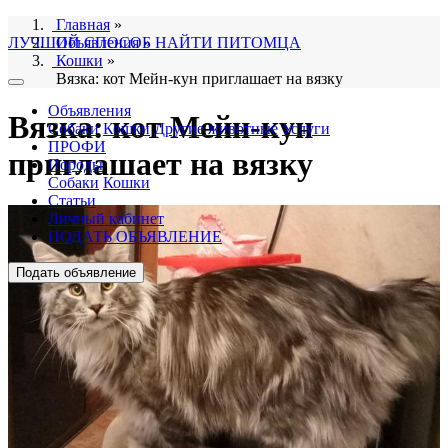
Главная
»
ЛУЧШИЙ СПОСОБ НАЙТИ ПИТОМЦА
Объявления
»
Кошки
»
Вязка: кот Мейн-кун приглашает на вязку
Объявления
Вязка: кот Мейн-кун
Собаки
Кошки
Другие животные
Услуги
ПРОФИ
приглашает на вязку
Породы
Собаки
Кошки
Статьи
Личный кабинет
ПОДАТЬ ОБЪЯВЛЕНИЕ
Подать объявление