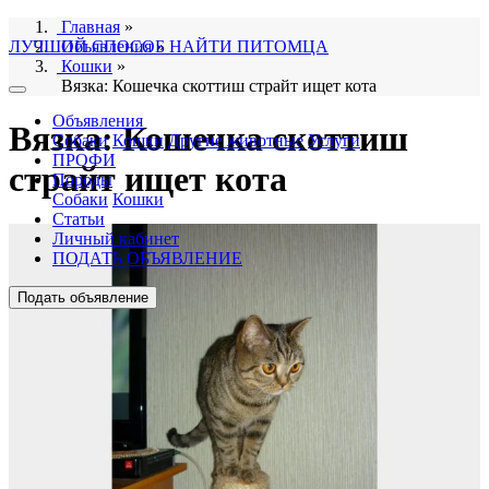
Главная
»
ЛУЧШИЙ СПОСОБ НАЙТИ ПИТОМЦА
Объявления
»
Кошки
»
Вязка: Кошечка скоттиш страйт ищет кота
Объявления
Вязка: Кошечка скоттиш
Собаки
Кошки
Другие животные
Услуги
ПРОФИ
страйт ищет кота
Породы
Собаки
Кошки
Статьи
Личный кабинет
ПОДАТЬ ОБЪЯВЛЕНИЕ
Подать объявление