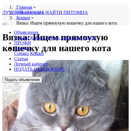
Главная
»
ЛУЧШИЙ СПОСОБ НАЙТИ ПИТОМЦА
Объявления
»
Кошки
»
Вязка: Ищем прямоухую кошечку для нашего кота
Объявления
Вязка: Ищем прямоухую
Собаки
Кошки
Другие животные
Услуги
ПРОФИ
кошечку для нашего кота
Породы
Собаки
Кошки
Статьи
Личный кабинет
ПОДАТЬ ОБЪЯВЛЕНИЕ
Подать объявление