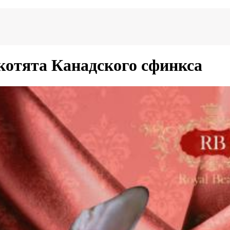
отята Канадского сфинкса