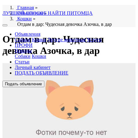
Главная
»
ЛУЧШИЙ СПОСОБ НАЙТИ ПИТОМЦА
Объявления
»
Кошки
»
Отдам в дар: Чудесная девочка Азочка, в дар
Объявления
Отдам в дар: Чудесная
Собаки
Кошки
Другие животные
Услуги
ПРОФИ
девочка Азочка, в дар
Породы
Собаки
Кошки
Статьи
Личный кабинет
ПОДАТЬ ОБЪЯВЛЕНИЕ
Подать объявление