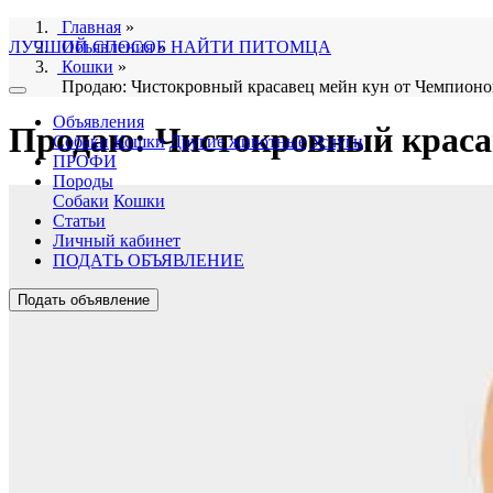
Главная
»
ЛУЧШИЙ СПОСОБ НАЙТИ ПИТОМЦА
Объявления
»
Кошки
»
Продаю: Чистокровный красавец мейн кун от Чемпионо
Объявления
Продаю: Чистокровный краса
Собаки
Кошки
Другие животные
Услуги
ПРОФИ
Породы
Собаки
Кошки
Статьи
Личный кабинет
ПОДАТЬ ОБЪЯВЛЕНИЕ
Подать объявление