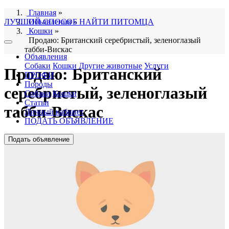
Главная
»
ЛУЧШИЙ СПОСОБ НАЙТИ ПИТОМЦА
Объявления
»
Кошки
»
Продаю: Британский серебристый, зеленоглазый
табби-Вискас
Объявления
Собаки
Кошки
Другие животные
Услуги
Продаю: Британский
ПРОФИ
Породы
серебристый, зеленоглазый
Собаки
Кошки
Статьи
табби-Вискас
Личный кабинет
ПОДАТЬ ОБЪЯВЛЕНИЕ
Подать объявление