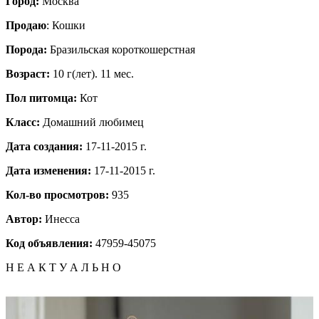
Город:
Москва
Продаю
: Кошки
Порода:
Бразильская короткошерстная
Возраст:
10 г(лет). 11 мес.
Пол питомца:
Кот
Класс:
Домашний любимец
Дата создания:
17-11-2015 г.
Дата изменения:
17-11-2015 г.
Кол-во просмотров:
935
Автор:
Инесса
Код объявления:
47959-45075
Н Е А К Т У А Л Ь Н О