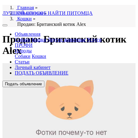
Главная
»
ЛУЧШИЙ СПОСОБ НАЙТИ ПИТОМЦА
Объявления
»
Кошки
»
Продаю: Британский котик Alex
Объявления
Продаю: Британский котик
Собаки
Кошки
Другие животные
Услуги
ПРОФИ
Alex
Породы
Собаки
Кошки
Статьи
Личный кабинет
ПОДАТЬ ОБЪЯВЛЕНИЕ
Подать объявление