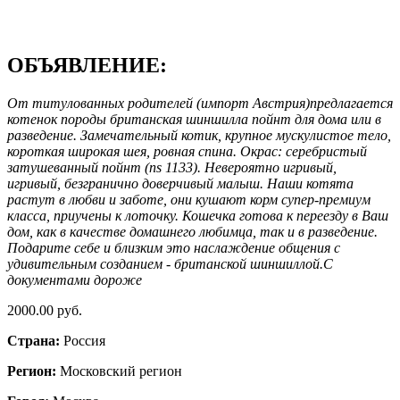
ОБЪЯВЛЕНИЕ:
От титулованных родителей (импорт Австрия)предлагается
котенок породы британская шиншилла пойнт для дома или в
разведение. Замечательный котик, крупное мускулистое тело,
короткая широкая шея, ровная спина. Окрас: серебристый
затушеванный пойнт (ns 1133). Невероятно игривый,
игривый, безгранично доверчивый малыш. Наши котята
растут в любви и заботе, они кушают корм супер-премиум
класса, приучены к лоточку. Кошечка готова к переезду в Ваш
дом, как в качестве домашнего любимца, так и в разведение.
Подарите себе и близким это наслаждение общения с
удивительным созданием - британской шиншиллой.С
документами дороже
2000.00 руб.
Страна:
Россия
Регион:
Московский регион