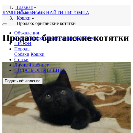
Главная
»
ЛУЧШИЙ СПОСОБ НАЙТИ ПИТОМЦА
Объявления
»
Кошки
»
Продаю: британские котятки
Объявления
Продаю: британские котятки
Собаки
Кошки
Другие животные
Услуги
ПРОФИ
Породы
Собаки
Кошки
Статьи
Личный кабинет
ПОДАТЬ ОБЪЯВЛЕНИЕ
Подать объявление