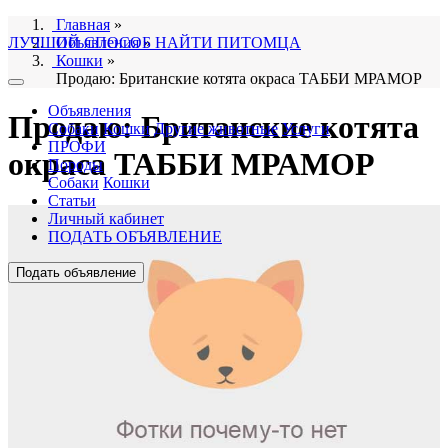
Главная
»
ЛУЧШИЙ СПОСОБ НАЙТИ ПИТОМЦА
Объявления
»
Кошки
»
Продаю: Британские котята окраса ТАББИ МРАМОР
Объявления
Продаю: Британские котята
Собаки
Кошки
Другие животные
Услуги
ПРОФИ
окраса ТАББИ МРАМОР
Породы
Собаки
Кошки
Статьи
Личный кабинет
ПОДАТЬ ОБЪЯВЛЕНИЕ
Подать объявление