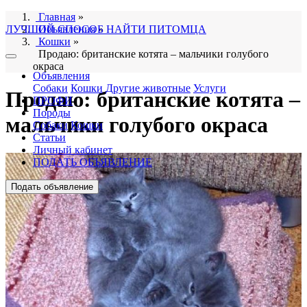
Главная
»
ЛУЧШИЙ СПОСОБ НАЙТИ ПИТОМЦА
Объявления
»
Кошки
»
Продаю: британские котята – мальчики голубого
окраса
Объявления
Собаки
Кошки
Другие животные
Услуги
Продаю: британские котята –
ПРОФИ
Породы
мальчики голубого окраса
Собаки
Кошки
Статьи
Личный кабинет
ПОДАТЬ ОБЪЯВЛЕНИЕ
Подать объявление