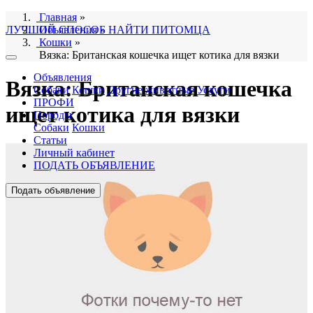
Главная
»
ЛУЧШИЙ СПОСОБ НАЙТИ ПИТОМЦА
Объявления
»
Кошки
»
Вязка: Британская кошечка ищет котика для вязки
Объявления
Вязка: Британская кошечка
Собаки
Кошки
Другие животные
Услуги
ПРОФИ
ищет котика для вязки
Породы
Собаки
Кошки
Статьи
Личный кабинет
ПОДАТЬ ОБЪЯВЛЕНИЕ
Подать объявление