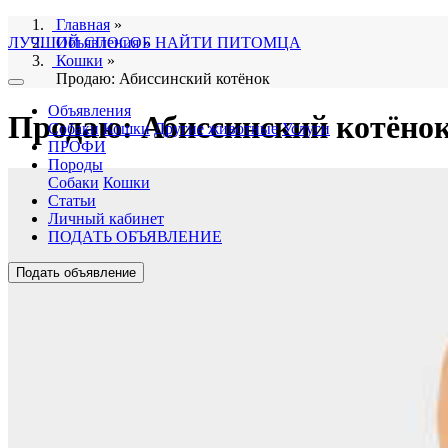
Главная
»
ЛУЧШИЙ СПОСОБ НАЙТИ ПИТОМЦА
Объявления
»
Кошки
»
Продаю: Абиссинский котёнок
Объявления
Продаю: Абиссинский котёно
Собаки
Кошки
Другие животные
Услуги
ПРОФИ
Породы
Собаки
Кошки
Статьи
Личный кабинет
ПОДАТЬ ОБЪЯВЛЕНИЕ
Подать объявление